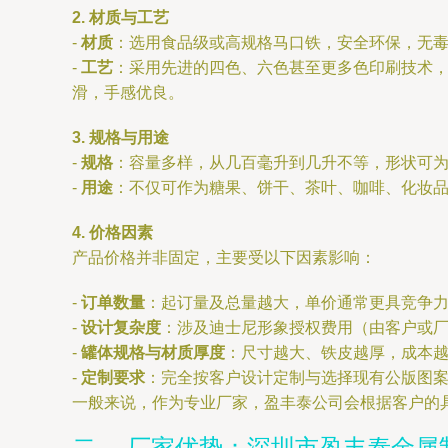
2. 材质与工艺
-
材质
：选用食品级或高规格马口铁，安全环保，无
-
工艺
：采用先进的四色、六色甚至更多色印刷技术
滑，手感优良。
3. 规格与用途
-
规格
：容量多样，从几百毫升到几升不等，形状可
-
用途
：不仅可作为糖果、饼干、茶叶、咖啡、化妆
4. 价格因素
产品价格并非固定，主要受以下因素影响：
-
订单数量
：起订量及总量越大，单价通常更具竞争
-
设计复杂度
：涉及迪士尼形象授权费用（由客户或
-
罐体规格与材质厚度
：尺寸越大、铁皮越厚，成本
-
定制要求
：完全按客户设计定制与选择现有公版图
一般来说，作为专业厂家，盈丰泰公司会根据客户的
二、 厂家优势：深圳市盈丰泰金属