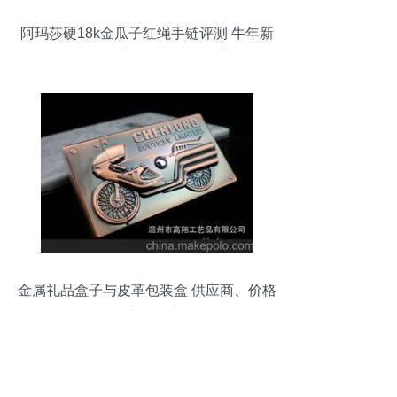
阿玛莎硬18k金瓜子红绳手链评测 牛年新
品礼盒包装、时尚木质珍藏
金属礼品盒子与皮革包装盒 供应商、价格
及市场洞察