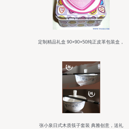
定制精品礼盒 90×90×50纯正皮革包装盒，
深圳展厅风采
张小泉日式木质筷子套装 典雅创意，送礼