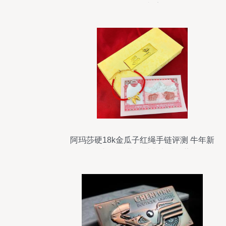
自用两相宜
阿玛莎硬18k金瓜子红绳手链评测 牛年新
品礼盒包装、时尚木质珍藏