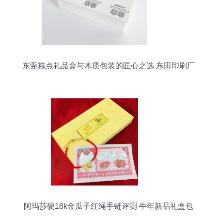
东莞糕点礼品盒与木质包装的匠心之选 东田印刷厂
以品质铸就品味
阿玛莎硬18k金瓜子红绳手链评测 牛年新品礼盒包