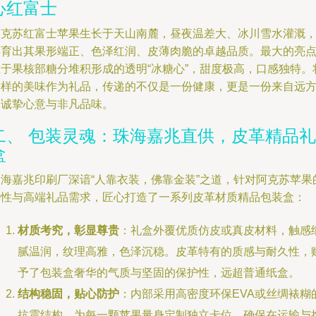
心红富士
阿克苏红富士苹果生长于天山南麓，昼夜温差大、冰川雪水灌溉
孕育出其果形端正、色泽红润、皮薄肉脆的卓越品质。最大的亮
在于果核部糖分堆积形成的透明“冰糖心”，甜度极高，口感独特。
这样的美味作为礼品，传递的不仅是一份健康，更是一份来自远
的诚挚心意与非凡品味。
二、 包装灵魂：珠海嘉兆直供，皮革精品礼
盒
珠海嘉兆印刷厂深谙“人靠衣装，佛靠金装”之道，针对阿克苏苹果
特性与高端礼品需求，匠心打造了一系列皮革材质精品包装盒：
材质考究，彰显尊贵
：礼盒外覆优质仿皮或真皮材料，触感
腻温润，纹理高雅，色泽沉稳。皮革特有的质感与耐久性，
予了包装盒奢华的气质与坚固的保护性，远超普通纸盒。
结构稳固，贴心防护
：内部采用高密度环保EVA或丝绸裱糊
抗震结构，为每一颗苹果量身定制独立卡位，确保在运输与