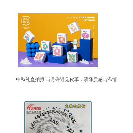
装、时尚木质珍藏
中秋礼盒拍摄 当月饼遇见皮革，演绎质感与温情