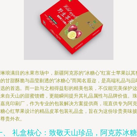
在琳琅满目的水果市场中，新疆阿克苏的“冰糖心”红富士苹果以其
特的甘甜酥脆与晶莹剔透的“冰糖心”而闻名遐迩，是高端礼品与品
之选的首选。而一款与之相得益彰的精美包装，不仅能完美保护
份来自天山的甜蜜馈赠，更能瞬间提升其礼品属性与品牌价值。
海嘉兆印刷厂，作为专业的包装解决方案提供商，现直供专为阿
苏糖心红苹果设计的精品皮革包装礼品盒，旨在为这份珍贵美味
上尊贵外衣。
一、 礼盒核心：致敬天山珍品，阿克苏冰糖