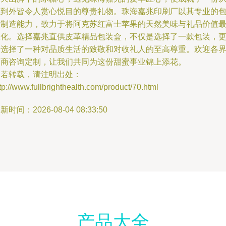
内到外皆令人赏心悦目的尊贵礼物。珠海嘉兆印刷厂以其专业的
装制造能力，致力于将阿克苏红富士苹果的天然美味与礼品价值
大化。选择嘉兆直供皮革精品包装盒，不仅是选择了一款包装，
是选择了一种对品质生活的致敬和对收礼人的至高尊重。欢迎各
客商咨询定制，让我们共同为这份甜蜜事业锦上添花。
如若转载，请注明出处：
tp://www.fullbrighthealth.com/product/70.html
新时间：2026-08-04 08:33:50
产品大全