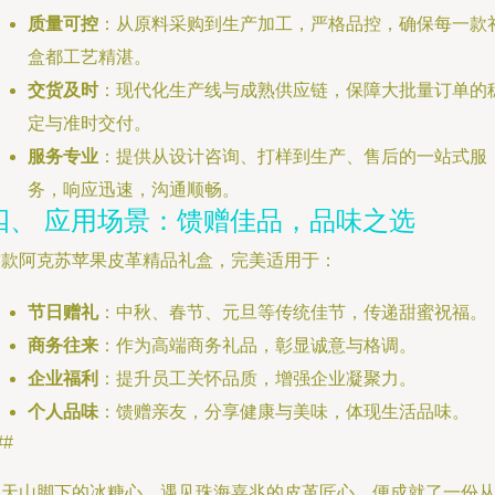
质量可控
：从原料采购到生产加工，严格品控，确保每一款
盒都工艺精湛。
交货及时
：现代化生产线与成熟供应链，保障大批量订单的
定与准时交付。
服务专业
：提供从设计咨询、打样到生产、售后的一站式服
务，响应迅速，沟通顺畅。
四、 应用场景：馈赠佳品，品味之选
这款阿克苏苹果皮革精品礼盒，完美适用于：
节日赠礼
：中秋、春节、元旦等传统佳节，传递甜蜜祝福。
商务往来
：作为高端商务礼品，彰显诚意与格调。
企业福利
：提升员工关怀品质，增强企业凝聚力。
个人品味
：馈赠亲友，分享健康与美味，体现生活品味。
##
当天山脚下的冰糖心，遇见珠海嘉兆的皮革匠心，便成就了一份